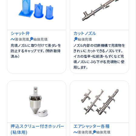
シャット弁
カットノズル
液体充填
粘体充填
粘体充填
充填ノズルに取り付けて液ダレを
ノズル内部の切断機構で充填物を
防止するキャップです。（特許取得
きれいにカットできるノズルです。
済み）
イカの塩辛・松前漬・もずくなど充
填ノズルにぶら下がる充填物に使
用します。
押込スクリュー付きホッパー
エアシャッター各種
(粘体用)
液体充填
粘体充填