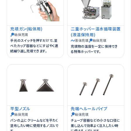
充填ガン(粘体用)
二重ホッパー温水循環装置
(液温保持用)
粘体充填
手元のスイッチを押すだけで、並
液体充填
粘体充填
べたカップ容器などにすばやく連
充填物の温度を一定に保持でき
続繰り返し充填できます。
る特殊ホッパーです。
平型ノズル
先端ヘルールパイプ
粘体充填
粘体充填
パンの上にクリームなどを平たく
チューブ容器などの小さな口径に
塗布したい時に使用するノズルで
差し込んで効率よく注入したい時
す。
に使えるノズルです。