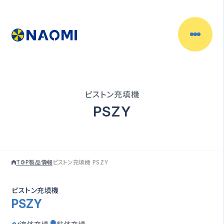
製品情報
目的別で探す
ピストン充填機
充填物からさがす
PSZY
容器からさがす
TOP
製品情報
ピストン充填機 PSZY
充填機一覧
ピストン充填機
充填ラインの自動化
PSZY
（自動充填機）