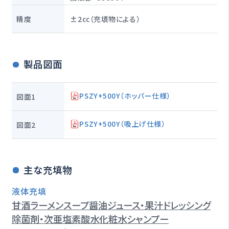
精度
±2cc（充填物による）
製品図面
PSZY+500Y（ホッパー仕様）
図面1
PSZY+500Y（吸上げ仕様）
図面2
主な充填物
液体充填
甘酒
ラーメンスープ
醤油
ジュース・果汁
ドレッシング
除菌剤・次亜塩素酸水
化粧水
シャンプー