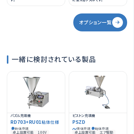
オプション一覧
一緒に検討されている製品
パズル充填機
ピストン充填機
RD703+RU01
PSZD
粘体仕様
粘体充填
液体充填
粘体充填
卓上設置可能
100V
卓上設置可能
エア駆動