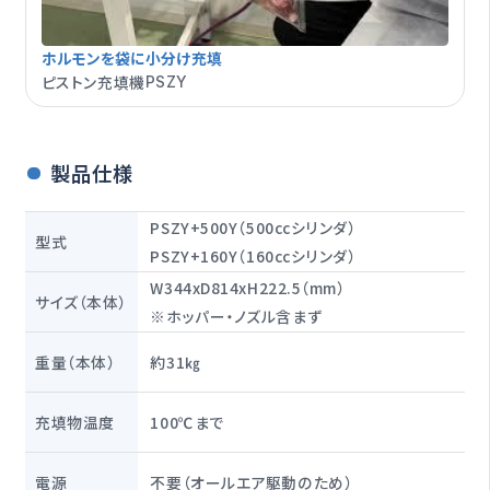
ホルモンを袋に小分け充填
ピストン充填機
PSZY
製品仕様
PSZY+500Y（500ccシリンダ）
型式
PSZY+160Y（160ccシリンダ）
W344xD814xH222.5（mm）
サイズ（本体）
※ホッパー・ノズル含まず
重量（本体）
約31㎏
充填物温度
100℃まで
電源
不要（オールエア駆動のため）