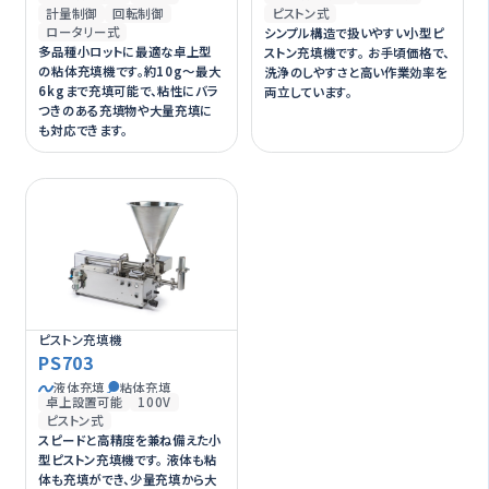
計量制御
回転制御
ピストン式
ロータリー式
シンプル構造で扱いやすい小型ピ
多品種小ロットに最適な卓上型
ストン充填機です。 お手頃価格で、
の粘体充填機です。約10g～最大
洗浄のしやすさと高い作業効率を
6kgまで充填可能で、粘性にバラ
両立しています。
つきのある充填物や大量充填に
も対応できます。
ピストン充填機
PS703
液体充填
粘体充填
卓上設置可能
100V
ピストン式
スピードと高精度を兼ね備えた小
型ピストン充填機です。 液体も粘
体も充填ができ、少量充填から大