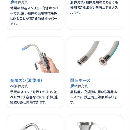
粘体充填
液体充填・粘体充填のどちらにも
使用できる液ダレを防止するノズ
体用の押込スクリュー付きホッパ
ルです。
ーです。硬い粘体の充填物でも押
し込むことができる特殊ホッパー
です。
充填ガン(液体用)
耐圧ホース
液体充填
粘体充填
手元のスイッチを押すだけで、並
高粘度の充填物に用いる専用ホ
べたカップ容器などにすばやく連
ースです。残圧防止効果がありま
続繰り返し充填できます。
す。