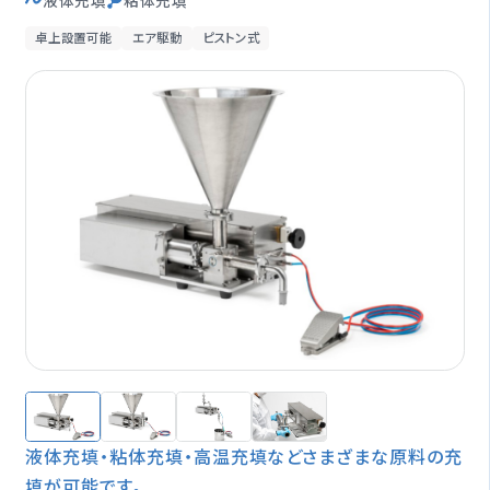
液体充填
粘体充填
オプション一覧
卓上設置可能
エア駆動
ピストン式
修理受付期間終了製品
製品情報
閉じる
液体充填・粘体充填・高温充填などさまざまな原料の充
填が可能です。