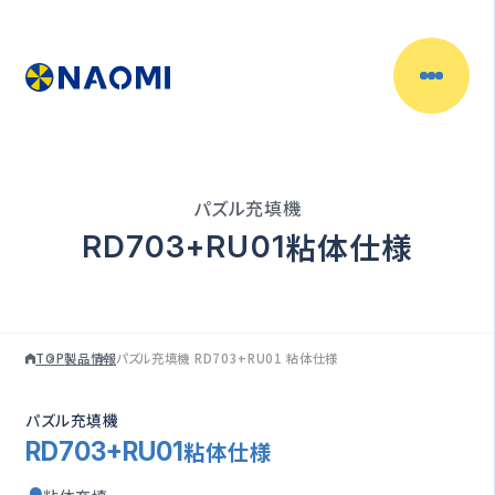
製品情報
目的別で探す
パズル充填機
充填物からさがす
粘体仕様
RD703+RU01
容器からさがす
TOP
製品情報
パズル充填機 RD703+RU01 粘体仕様
充填機一覧
パズル充填機
充填ラインの自動化
粘体仕様
RD703+RU01
（自動充填機）