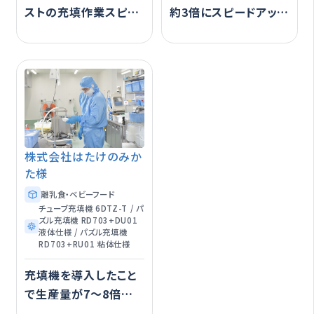
ストの充填作業スピー
約3倍にスピードアッ
ドが約4〜5倍にアッ
プ！ 誰でも充填作業が
プ！
できるようになりまし
た。
株式会社はたけのみか
た様
離乳食・ベビーフード
チューブ充填機 6DTZ-T / パ
ズル充填機 RD703+DU01
液体仕様 / パズル充填機
RD703+RU01 粘体仕様
充填機を導入したこと
で生産量が7〜8倍に！
充填作業はナオミの充