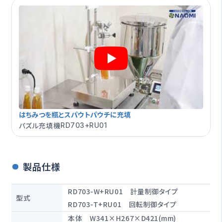
はちみつを瓶とスパウトパウチに充填
パズル充填機
RD703+RU01
製品仕様
RD703-W+RU01 計量制御タイプ
型式
RD703-T+RU01 回転制御タイプ
本体 W341×H267×D421(mm)