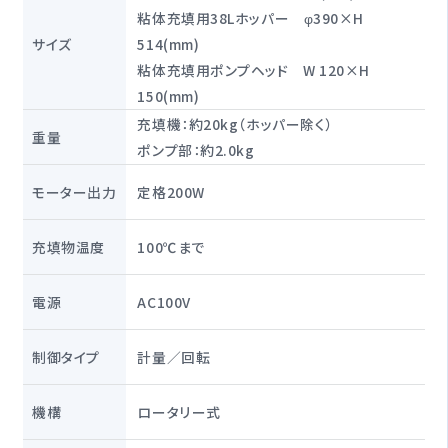
粘体充填用38Lホッパー φ390×H
サイズ
514(mm)
粘体充填用ポンプヘッド W 120×H
150(mm)
充填機：約20kg（ホッパー除く）
重量
ポンプ部：約2.0kg
モーター出力
定格200W
充填物温度
100℃まで
電源
AC100V
制御タイプ
計量／回転
機構
ロータリー式