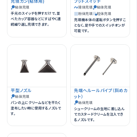
充填ガン(粘体用)
フットスイッチ
粘体充填
液体充填
粘体充填
手元のスイッチを押すだけで、並
粉体充填
粒体充填
べたカップ容器などにすばやく連
充填機本体の運転ボタンを押すこ
続繰り返し充填できます。
となく、足や手でのスイッチオンが
可能です。
平型ノズル
先端ヘルールパイプ（斜めカ
ット）
粘体充填
パンの上にクリームなどを平たく
粘体充填
塗布したい時に使用するノズルで
シュークリームの生地に差し込ん
す。
でカスタードクリームを注入でき
るノズルです。