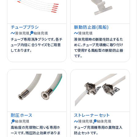
チューブブラシ
脈動防止器(風船)
液体充填
粘体充填
液体充填
チューブ専用洗浄ブラシです。各チ
液体充填時の脈動を防止するた
ューブ内径に合うサイズをご用意
めに、チューブ充填機に取り付け
しております。
て使用する風船型の脈動防止器
です。
耐圧ホース
ストレーナーセット
粘体充填
液体充填
粘体充填
高粘度の充填物に用いる専用ホ
チューブ充填機専用の異物混入
ースです。残圧防止効果がありま
防止セットです。