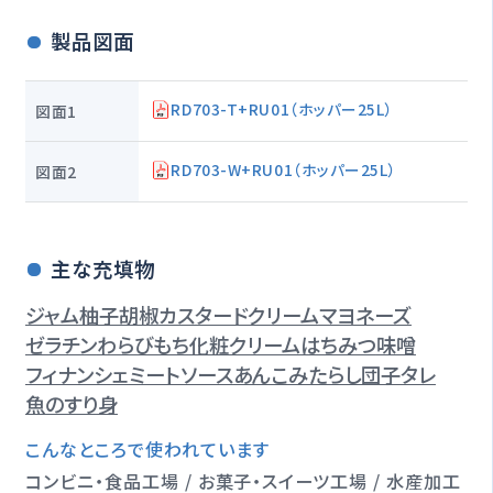
製品図面
RD703-T+RU01（ホッパー25L）
図面1
RD703-W+RU01（ホッパー25L）
図面2
主な充填物
ジャム
柚子胡椒
カスタードクリーム
マヨネーズ
ゼラチン
わらびもち
化粧クリーム
はちみつ
味噌
フィナンシェ
ミートソース
あんこ
みたらし団子タレ
魚のすり身
こんなところで使われています
コンビニ・食品工場 / お菓子・スイーツ工場 / 水産加工