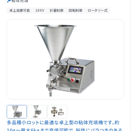
粘体充填
オプション一覧
卓上設置可能
100V
計量制御
回転制御
ロータリー式
修理受付期間終了製品
製品情報
閉じる
多品種小ロットに最適な卓上型の粘体充填機です。約
10g～最大6kgまで充填可能で、粘性にバラつきのある