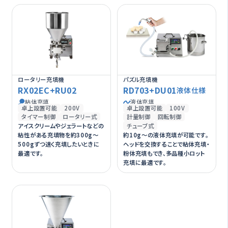
ロータリー充填機
パズル充填機
RX02EC+RU02
RD703+DU01
液体仕様
粘体充填
液体充填
卓上設置可能
200V
卓上設置可能
100V
タイマー制御
ロータリー式
計量制御
回転制御
チューブ式
アイスクリームやジェラートなどの
約10g～の液体充填が可能です。
粘性がある充填物を約300g～
ヘッドを交換することで粘体充填・
500gずつ速く充填したいときに
粉体充填もでき、多品種小ロット
最適です。
充填に最適です。