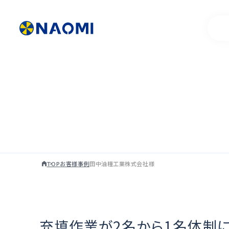
製品情報一覧
代表挨拶
お客様事例
製品開発ストー
TOP
お客様事例
田中油糧工業株式会社様
充填作業が2名から1名体制に