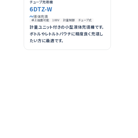
チューブ充填機
6DTZ-W
液体充填
卓上設置可能
100V
計量制御
チューブ式
計量ユニット付きの小型液体充填機です。
ボトルやレトルトパウチに精度良く充填し
たい方に最適です。