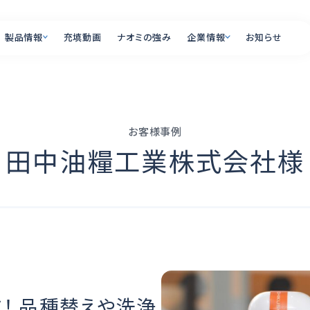
製品情報
充填動画
ナオミの強み
企業情報
お知らせ
製品情報
企業情報
お客様事例
PRODUCT
COMPANY
田中油糧工業株式会社様
オプション一覧
会社概要
全国の営業所・ショール
充填ラインの自動
リー
充填機とは
よくあるご質問
！ 品種替えや洗浄