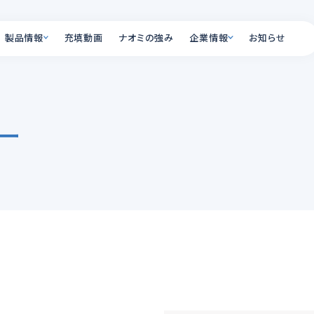
製品情報
充填動画
ナオミの強み
企業情報
お知らせ
製品情報
企業情報
ー
PRODUCT
COMPANY
オプション一覧
会社概要
全国の営業所・ショール
充填ラインの自動
リー
充填機とは
よくあるご質問