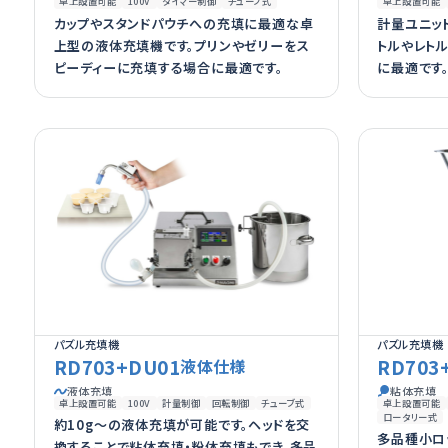
卓上設置可能
100V
タイマー制御
チューブ式
卓上設置可能
カップやスタンドパウチへの充填に最適な卓
計量ユニッ
上型の液体充填機です。プリンやゼリーをス
トルやレト
ピーディーに充填する場合に最適です。
に最適です
パズル充填機
パズル充填機
RD703+DU01
RD703
液体仕様
液体充填
粘体充填
卓上設置可能
100V
計量制御
回転制御
チューブ式
卓上設置可能
ロータリー式
約10g～の液体充填が可能です。ヘッドを交
多品種小ロ
換することで粘体充填・粉体充填もでき、多品