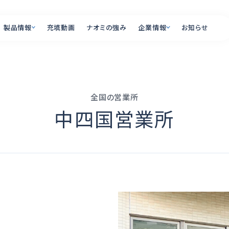
製品情報
充填動画
ナオミの強み
企業情報
お知らせ
製品情報
企業情報
全国の営業所
PRODUCT
COMPANY
中四国営業所
オプション一覧
会社概要
全国の営業所・ショール
充填ラインの自動
リー
充填機とは
よくあるご質問