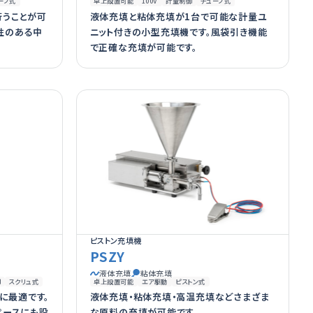
ーブ式
卓上設置可能
100V
計量制御
チューブ式
行うことが可
液体充填と粘体充填が1台で可能な計量ユ
動性のある中
ニット付きの小型充填機です。風袋引き機能
で正確な充填が可能です。
ピストン充填機
PSZY
液体充填
粘体充填
御
スクリュ式
卓上設置可能
エア駆動
ピストン式
に最適です。
液体充填・粘体充填・高温充填などさまざま
ペースにも設
な原料の充填が可能です。