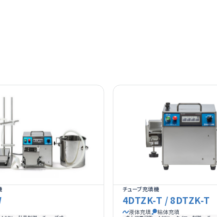
機
チューブ充填機
W
4DTZK-T / 8DTZK-T
液体充填
粘体充填