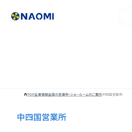
製品情報一覧
代表挨拶
お客様事例
製品開発ストー
TOP
企業情報
全国の営業所・ショールームのご案内
中四国営業所
中四国営業所