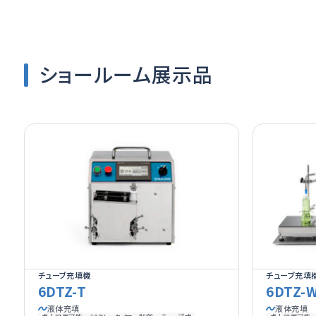
ショールーム展示品
チューブ充填機
チューブ充填
6DTZ-T
6DTZ-
液体充填
液体充填