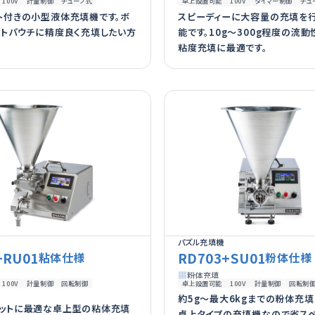
100V
計量制御
チューブ式
卓上設置可能
100V
タイマー制御
チュ
ト付きの小型液体充填機です。ボ
スピーディーに大容量の充填を
ルトパウチに精度良く充填したい方
能です。10g〜300g程度の流
。
粘度充填に最適です。
パズル充填機
+RU01
RD703+SU01
粘体仕様
粉体仕様
粉体充填
100V
計量制御
回転制御
卓上設置可能
100V
計量制御
回転制
約5g～最大6kgまでの粉体充填
ットに最適な卓上型の粘体充填
卓上タイプの充填機なので省ス