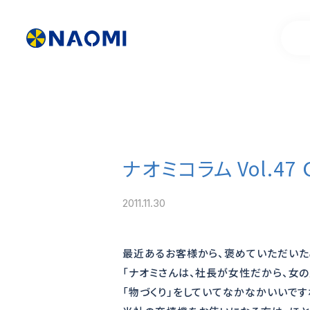
ナオミコラム Vol.
製品情報一覧
代表挨拶
2011.11.30
お客様事例
製品開発ストー
最近あるお客様から、褒めていただいた
「ナオミさんは、社長が女性だから、女
「物づくり」をしていてなかなかいいですね