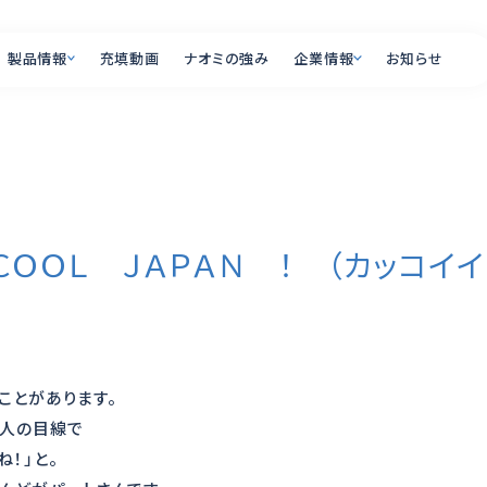
製品情報
充填動画
ナオミの強み
企業情報
お知らせ
製品情報
企業情報
PRODUCT
COMPANY
47 ＣＯＯＬ ＪＡＰＡＮ ！ （カッコ
オプション一覧
会社概要
全国の営業所・ショール
充填ラインの自動
リー
充填機とは
よくあるご質問
ことがあります。
の人の目線で
！」と。