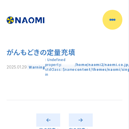
がんもどきの定量充填
: Undefined
property:
/home/naomi2/naomi.co.jp
Warning
2025.01.29
stdClass::$name
content/themes/naomi/sin
in