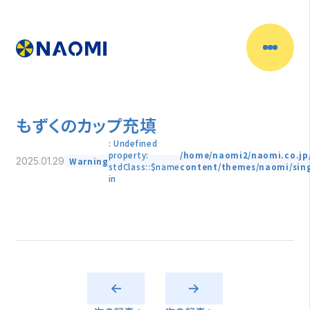
もずくのカップ充填
: Undefined
property:
/home/naomi2/naomi.co.jp
Warning
2025.01.29
stdClass::$name
content/themes/naomi/sin
in