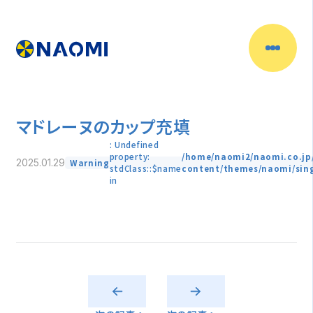
マドレーヌのカップ充填
: Undefined
property:
/home/naomi2/naomi.co.jp
Warning
2025.01.29
stdClass::$name
content/themes/naomi/sin
in