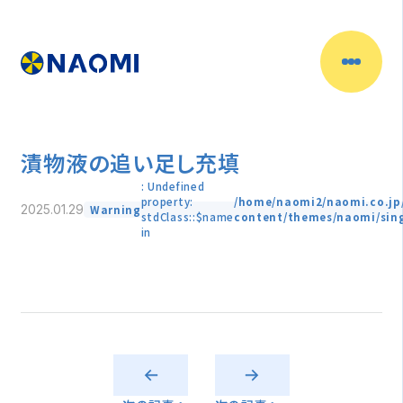
漬物液の追い足し充填
: Undefined
property:
/home/naomi2/naomi.co.jp
Warning
2025.01.29
stdClass::$name
content/themes/naomi/sin
in