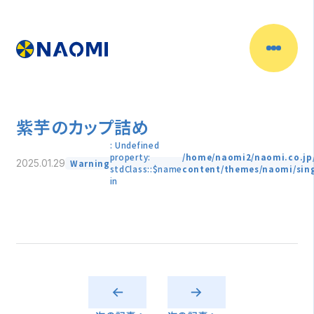
紫芋のカップ詰め
: Undefined
property:
/home/naomi2/naomi.co.jp
Warning
2025.01.29
stdClass::$name
content/themes/naomi/sin
in