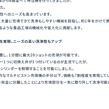
個から6個並べて特注機を作ってきましたが、
た。
性へのニーズも高まっています。
よく大量に充填できて洗浄もしやすい機械を目指し、約1年をかけて
するような食品工場の機械化や省人化に貢献します。
を実現。ニーズの高い洗浄性もアップ
置し、1分間に最大20ショットの充填が可能です。
ダー1つに切換え弁が1つ付いているのが主流でしたが、
のシリンダーを制御することを可能にしました。
的なマルチピストン充填機の半分以下。価格も7割程度を実現してい
を完全に分離したことにより充填部分を一気に取り外して洗浄可能