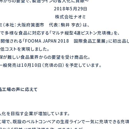
界からの要望で、製造ラインの省人化に貢献～
年5月29日
社ナオミ
（本社：大阪府箕面市 代表：駒井 亨衣）は、
台で多様な食品に対応する「マルチ縦型4連ピストン充填機」を、
催される「FOOMA JAPAN 2018 国際食品工業展」に初出品
・低コストを実現しました。
保が難しい食品業界からの要望を受け商品化。
般発売は10月10日（充填の日）を予定しています｡
品工場の声に応えて
人化を目指す企業が増加しています。
工場で、既設のベルトコンベアの生産ラインで一気に充填できる充