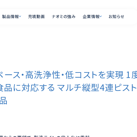
製品情報
充填動画
ナオミの強み
企業情報
お知らせ
製品情報
企業情報
PRODUCT
COMPANY
ース・高洗浄性・低コストを実現 1
オプション一覧
会社概要
全国の営業所・ショール
充填ラインの自動
食品に対応する マルチ縦型4連ピスト
リー
充填機とは
よくあるご質問
出品