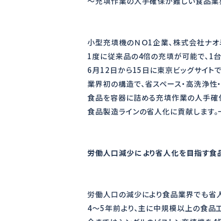
〜充填作業の人手確保が難しい食品業
2018
株式会
小型充填機のＮＯ1企業、株式会社ナオミ
1度に従来品の4倍の充填が可能で、1
6月12日から15日に東京ビッグサイトで開
業界初の構造で、省スペース・高洗浄性
食品を容器に詰める充填作業の人手確
食品製造ラインの省人化に貢献します。一
労働人口減少により省人化を目指す食
労働人口の減少により食品業界でも省
4～5年前より、主に中規模以上の食品