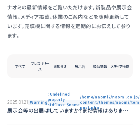
ナオミの最新情報をご覧いただけます。新製品や展示会
情報、メディア掲載、休業のご案内などを随時更新して
います。
充填機に関する情報を定期的にお伝えして参り
ます。
プレスリリー
すべて
お知らせ
展示会
製品情報
メディア掲載
ス
: Undefined
/home/naomi2/naomi.co.jp/
property:
Warning
content/themes/naomi/temp
2025.01.21
stdClass::$name
post.php
展示会等の出展はしていますか？また情報はあります
in
か？