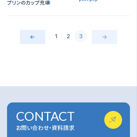
プリンのカップ充填
in
1
2
3
CONTACT
お問い合わせ・資料請求