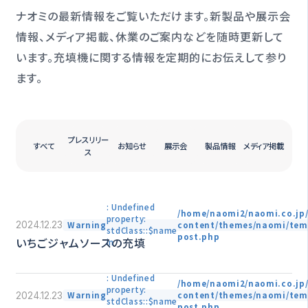
ナオミの最新情報をご覧いただけます。新製品や展示会
情報、メディア掲載、休業のご案内などを随時更新して
います。
充填機に関する情報を定期的にお伝えして参り
ます。
プレスリリー
すべて
お知らせ
展示会
製品情報
メディア掲載
ス
: Undefined
/home/naomi2/naomi.co.jp
property:
Warning
content/themes/naomi/tem
2024.12.23
stdClass::$name
post.php
いちごジャムソースの充填
in
: Undefined
/home/naomi2/naomi.co.jp
property:
Warning
content/themes/naomi/tem
2024.12.23
stdClass::$name
post.php