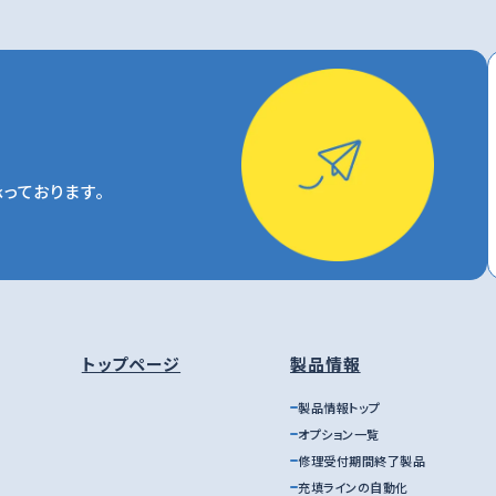
っております。
トップページ
製品情報
製品情報トップ
オプション一覧
修理受付期間終了製品
充填ラインの自動化