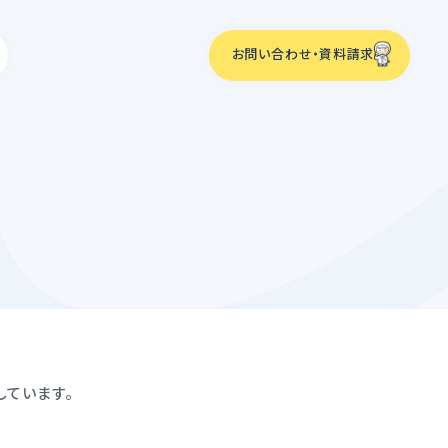
お問い合わせ・資料請求
ーム
化
しています。