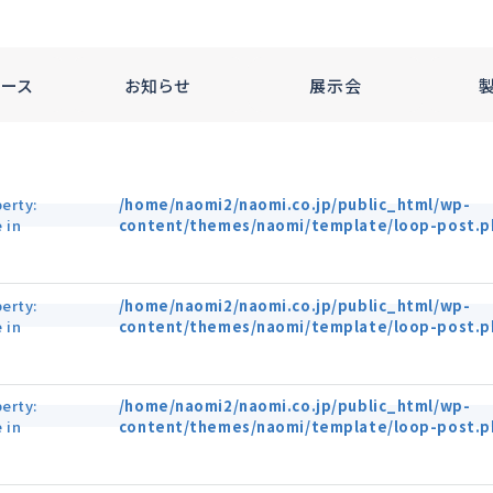
リース
お知らせ
展示会
erty:
/home/naomi2/naomi.co.jp/public_html/wp-
 in
content/themes/naomi/template/loop-post.p
erty:
/home/naomi2/naomi.co.jp/public_html/wp-
 in
content/themes/naomi/template/loop-post.p
erty:
/home/naomi2/naomi.co.jp/public_html/wp-
 in
content/themes/naomi/template/loop-post.p