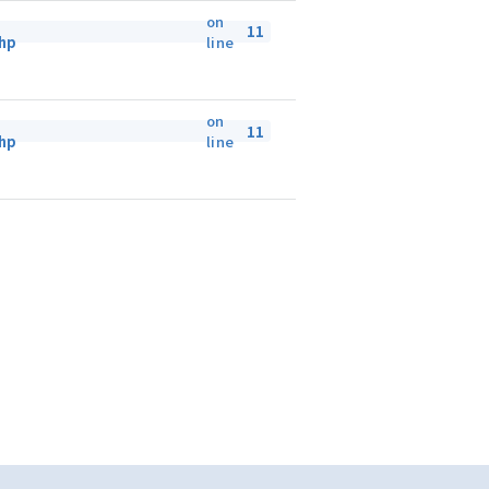
on
11
hp
line
on
11
hp
line