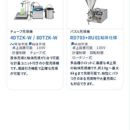
チューブ充填機
パズル充填機
4DTZK-W / 8DTZK-W
RD703+RU01
粘体仕様
液体充填
粘体充填
粘体充填
卓上設置可能
100V
卓上設置可能
100V
計量制御
チューブ式
計量制御
回転制御
ロータリー式
液体充填と粘体充填が1台で可能
多品種小ロットに最適な卓上型
な計量ユニット付きの小型充填機
の粘体充填機です。約10g～最大
です。風袋引き機能で正確な充填
6kgまで充填可能で、粘性にバラ
が可能です。
つきのある充填物や大量充填に
も対応できます。