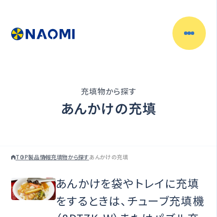
製品情報
目的別で探す
充填物から探す
充填物からさがす
あんかけの充填
容器からさがす
TOP
製品情報
充填物から探す
あんかけの充填
充填機一覧
あんかけを袋やトレイに充填
充填ラインの自動化
をするときは、チューブ充填機
（自動充填機）