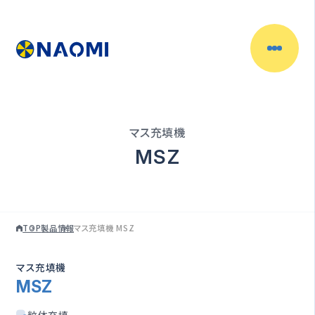
製品情報
目的別で探す
マス充填機
充填物からさがす
MSZ
容器からさがす
TOP
製品情報
マス充填機 MSZ
充填機一覧
マス充填機
充填ラインの自動化
MSZ
（自動充填機）