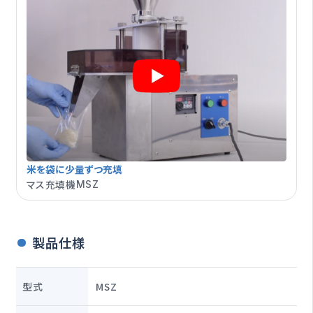
米を袋に少量ずつ充填
マス充填機
MSZ
製品仕様
型式
MSZ