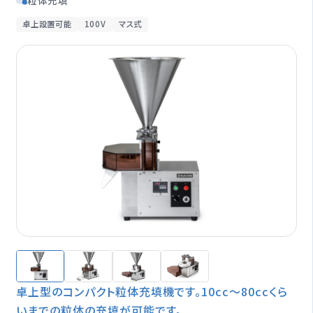
粒体充填
オプション一覧
卓上設置可能
100V
マス式
修理受付期間終了製品
製品情報
閉じる
卓上型のコンパクト粒体充填機です。10cc〜80ccくら
いまでの粒体の充填が可能です。