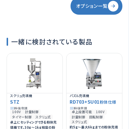
オプション一覧
一緒に検討されている製品
スクリュ充填機
パズル充填機
STZ
RD703+SU01
粉体仕様
粉体充填
粉体充填
100V
計量制御
卓上設置可能
100V
タイマー制御
スクリュ式
計量制御
回転制御
スクリュ式
卓上にセッティングできる粉体充
約5g～最大6kgまでの粉体充填
填機です。30g〜1kg程度の粉