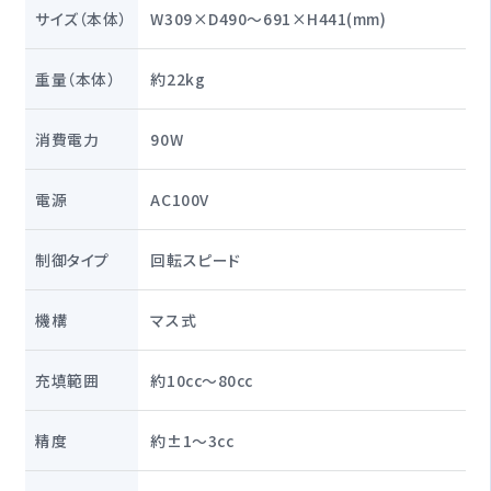
サイズ（本体）
W309×D490～691×H441(mm)
重量（本体）
約22kg
消費電力
90W
電源
AC100V
制御タイプ
回転スピード
機構
マス式
充填範囲
約10cc〜80cc
精度
約±1〜3cc