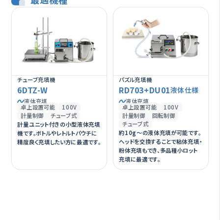
チューブ充填機
パズル充填機
6DTZ-W
RD703+DU01
液体仕様
液体充填
液体充填
卓上設置可能
100V
卓上設置可能
100V
計量制御
チューブ式
計量制御
回転制御
チューブ式
計量ユニット付きの小型液体充填
約10g～の液体充填が可能です。
機です。ボトルやレトルトパウチに
ヘッドを交換することで粘体充填・
精度良く充填したい方に最適です。
粉体充填もでき、多品種小ロット
充填に最適です。