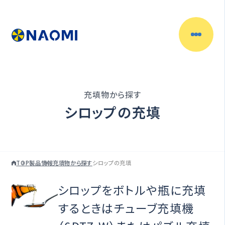
製品情報
目的別で探す
充填物から探す
充填物からさがす
シロップの充填
容器からさがす
TOP
製品情報
充填物から探す
シロップの充填
充填機一覧
シロップをボトルや瓶に充填
充填ラインの自動化
するときはチューブ充填機
（自動充填機）