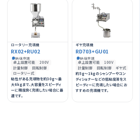
ロータリー充填機
ギヤ充填機
RX02+RU02
RD703+GU01
粘体充填
粘体充填
卓上設置可能
200V
卓上設置可能
100V
計量制御
回転制御
計量制御
回転制御
ギヤ式
ロータリー式
約5g～1kgのシャンプーやコン
粘性がある充填物を約30g～最
ディショナーなどの低粘度液をス
大6kgまで、大容量をスピーディ
ピーディーに充填したい場合にお
ーに精度良く充填したい場合に最
すすめの充填機です。
適です。