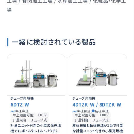
工場 / 食肉加工工場 / 水産加工工場 / 化粧品・化学工
場
一緒に検討されている製品
チューブ充填機
チューブ充填機
6DTZ-W
4DTZK-W / 8DTZK-W
液体充填
液体充填
粘体充填
卓上設置可能
100V
卓上設置可能
100V
計量制御
チューブ式
計量制御
チューブ式
計量ユニット付きの小型液体充填
液体充填と粘体充填が1台で可能
機です。ボトルやレトルトパウチに
な計量ユニット付きの小型充填機