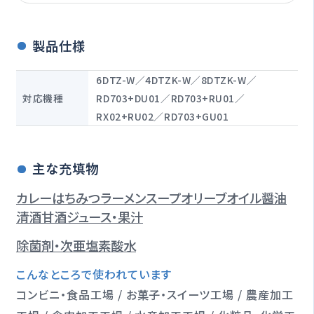
製品仕様
6DTZ-W／4DTZK-W／8DTZK-W／
対応機種
RD703+DU01／RD703+RU01／
RX02+RU02／RD703+GU01
主な充填物
カレー
はちみつ
ラーメンスープ
オリーブオイル
醤油
清酒
甘酒
ジュース・果汁
除菌剤・次亜塩素酸水
こんなところで使われています
コンビニ・食品工場 / お菓子・スイーツ工場 / 農産加工