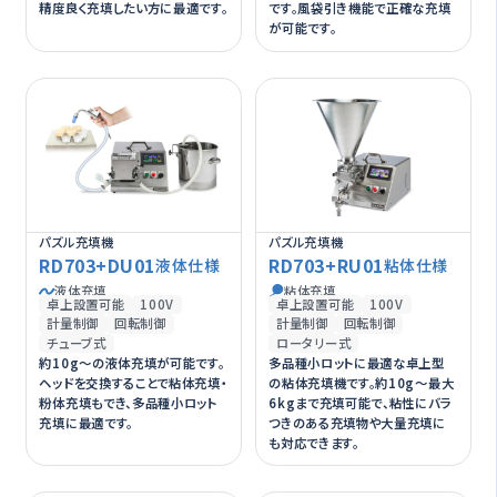
精度良く充填したい方に最適です。
です。風袋引き機能で正確な充填
が可能です。
パズル充填機
パズル充填機
RD703+DU01
RD703+RU01
液体仕様
粘体仕様
液体充填
粘体充填
卓上設置可能
100V
卓上設置可能
100V
計量制御
回転制御
計量制御
回転制御
チューブ式
ロータリー式
約10g～の液体充填が可能です。
多品種小ロットに最適な卓上型
ヘッドを交換することで粘体充填・
の粘体充填機です。約10g～最大
粉体充填もでき、多品種小ロット
6kgまで充填可能で、粘性にバラ
充填に最適です。
つきのある充填物や大量充填に
も対応できます。