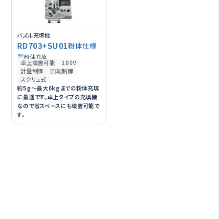
パズル充填機
RD703+SU01
粉体仕様
粉体充填
卓上設置可能
100V
計量制御
回転制御
スクリュ式
約5g～最大6kgまでの粉体充填
に最適です。卓上タイプの充填機
なので省スペースにも設置可能で
す。