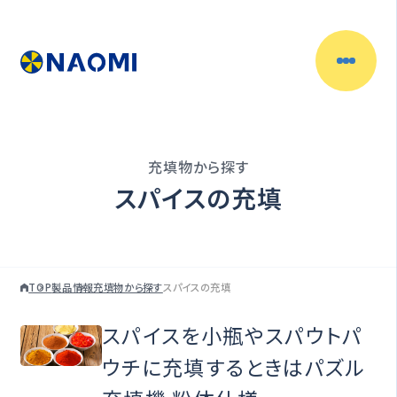
製品情報
目的別で探す
充填物から探す
充填物からさがす
スパイスの充填
容器からさがす
TOP
製品情報
充填物から探す
スパイスの充填
充填機一覧
スパイスを小瓶やスパウトパ
充填ラインの自動化
ウチに充填するときはパズル
（自動充填機）