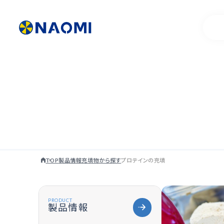
製品情報一覧
代表挨拶
お客様事例
製品開発ストー
TOP
製品情報
充填物から探す
プロテインの充填
PRODUCT
製品情報