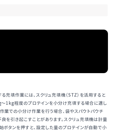
る充填作業には、スクリュ充填機（STZ）を活用すると
g～1kg程度のプロテインを小分け充填する場合に適し
手作業での小分け作業を行う場合、袋やスパウトパウチ
不良を引き起こすことがあります。スクリュ充填機は計量
開始ボタンを押すと、設定した量のプロテインが自動で小