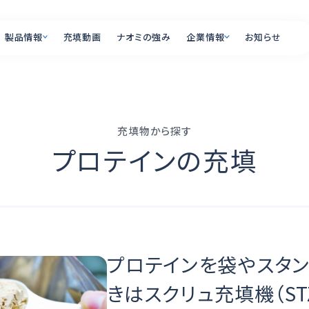
製品情報
充填動画
ナオミの強み
企業情報
お知らせ
製品情報
企業情報
充填物から探す
PRODUCT
COMPANY
プロテインの充填
オプション一覧
会社概要
全国の営業所・ショール
充填ラインの自動
リー
充填機とは
よくあるご質問
プロテインを袋やスタ
きはスクリュ充填機（ST