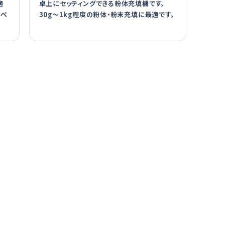
適
卓上にセッティングできる粉体充填機です。
スペ
30g〜1kg程度の粉体・粉末充填に最適です。